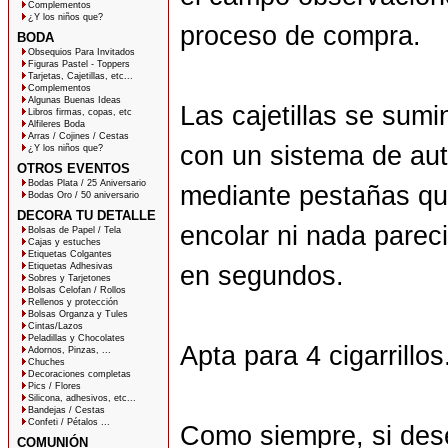
Complementos
¿Y los niños que?
proceso de compra.
BODA
Obsequios Para Invitados
Figuras Pastel - Toppers
Tarjetas, Cajetillas, etc...
Complementos
Algunas Buenas Ideas
Las cajetillas se sumi
Libros firmas, copas, etc
Alfileres Boda
Arras / Cojines / Cestas
con un sistema de au
¿Y los niños que?
OTROS EVENTOS
Bodas Plata / 25 Aniversario
mediante pestañas qu
Bodas Oro / 50 aniversario
DECORA TU DETALLE
encolar ni nada parec
Bolsas de Papel / Tela
Cajas y estuches
Etiquetas Colgantes
Etiquetas Adhesivas
en segundos.
Sobres y Tarjetones
Bolsas Celofan / Rollos
Rellenos y protección
Bolsas Organza y Tules
Cintas/Lazos
Peladillas y Chocolates
Apta para 4 cigarrillos
Adornos, Pinzas, ...
Chuches
Decoraciones completas
Pics / Flores
Silicona, adhesivos, etc...
Bandejas / Cestas
Confeti / Pétalos ...
Como siempre, si dese
COMUNIÓN