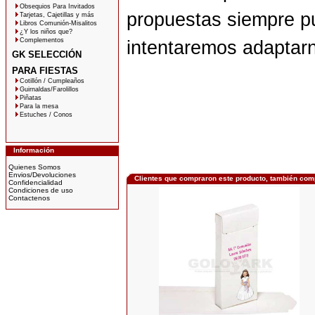
Obsequios Para Invitados
propuestas siempre p
Tarjetas, Cajetillas y más
Libros Comunión-Misalitos
¿Y los niños que?
Complementos
intentaremos adaptar
GK SELECCIÓN
PARA FIESTAS
Cotillón / Cumpleaños
Guirnaldas/Farolillos
Piñatas
Para la mesa
Estuches / Conos
Información
Quienes Somos
Envios/Devoluciones
Clientes que compraron este producto, también com
Confidencialidad
Condiciones de uso
Contactenos