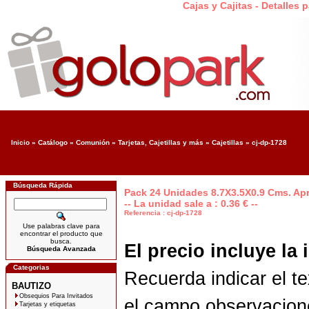
Cajas y Cajitas - Detalles
Inicio
»
Catálogo
»
Comunión
»
Tarjetas, Cajetillas y más
»
Cajetillas
»
cj-dp-1728
Búsqueda Rápida
Pack 24 Unidades 8.7X3.5X0.9 Cms. Apr
-- La unidad sale a : 0.36 € --
Referencia : cj-dp-1728
Use palabras clave para
encontrar el producto que
busca.
El precio incluye la
Búsqueda Avanzada
Categorias
Recuerda indicar el t
BAUTIZO
Obsequios Para Invitados
el campo observaciones
Tarjetas y etiquetas